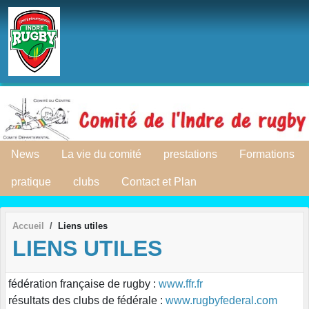
Panneau de gestion des cookies
News
La vie du comité
prestations
Formations
pratique
clubs
Contact et Plan
Accueil
Liens utiles
LIENS UTILES
fédération française de rugby :
www.ffr.fr
résultats des clubs de fédérale :
www.rugbyfederal.com