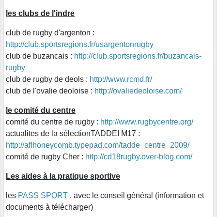
les clubs de l'indre
club de rugby d'argenton :
http://club.sportsregions.fr/usargentonrugby
club de buzancais :
http://club.sportsregions.fr/buzancais-
rugby
club de rugby de deols :
http://www.rcmd.fr/
club de l'ovalie deoloise :
http://ovaliedeoloise.com/
le comité du centre
comité du centre de rugby :
http://www.rugbycentre.org/
actualites de la sélectionTADDEI M17 :
http://aflhoneycomb.typepad.com/tadde_centre_2009/
comité de rugby Cher :
http://cd18rugby.over-blog.com/
Les aides à la pratique sportive
les
PASS SPORT
, avec le conseil général (information et
documents à télécharger)