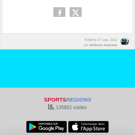
Publié le
07 sept. 2012
par
anthony marceau
SPORTS
REGIONS
135601
visites