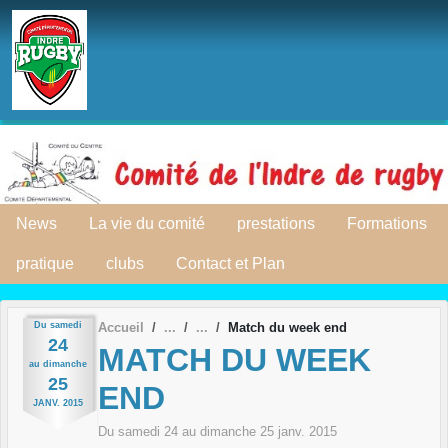
Panneau de gestion des cookies
News
La vie du comité
prestations
Formations
pratique
clubs
Contact et Plan
Du
samedi
Accueil
Match du week end
24
MATCH DU WEEK
au
dimanche
25
END
JANV.
2015
Du
samedi
24
au
dimanche
25
janv.
2015