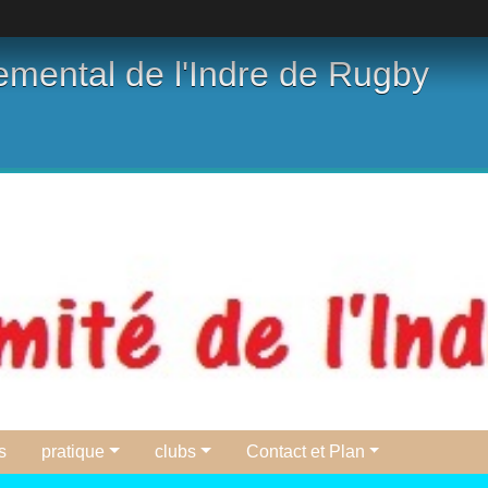
emental de l'Indre de Rugby
s
pratique
clubs
Contact et Plan